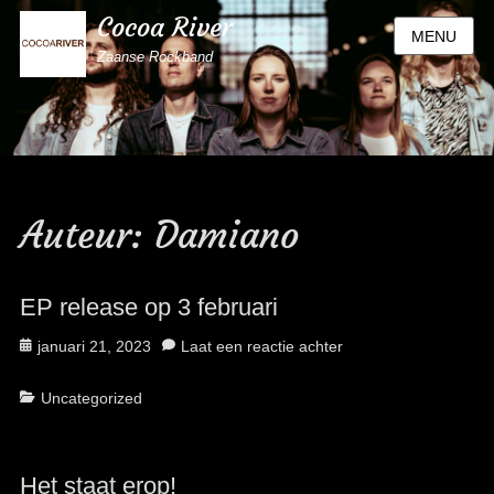
Cocoa River
MENU
Zaanse Rockband
Auteur:
Damiano
EP release op 3 februari
Geplaatst
januari 21, 2023
Laat een reactie achter
op
Categorieën
Uncategorized
Het staat erop!