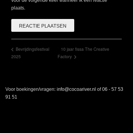
voor de volgende keer wanneer ik een reactie
plaats.
10 jaar fissa The Creative
Bevrijdingsfestival
2025
Factory
Voor boekingen/vragen:
info@cocoariver.nl
of
06 - 57 53
91 51