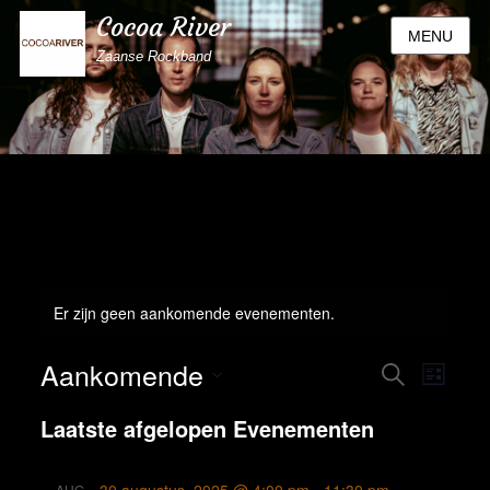
Cocoa River
MENU
Zaanse Rockband
Er zijn geen aankomende evenementen.
Aankomende
Eve
Evene
ZOEKEN
LIJST
wee
Selecteer
Zoeken
Laatste afgelopen Evenementen
een
navi
datum.
en
AUG